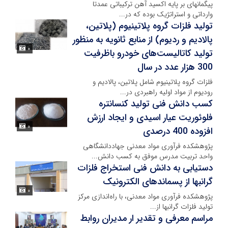
پیگمان­های بر پایه اکسید آهن ترکیباتی عمدتا
وارداتی و استراتژیک بوده که در...
تولید فلزات گروه پلاتینیوم (پلاتین،
پالادیم و ردیوم) از منابع ثانویه به منظور
۰
تولید کاتالیست‌های خودرو باظرفیت
300 هزار عدد در سال
فلزات گروه پلاتینیوم شامل پلاتین، پالادیم و
رودیوم از مواد اولیه راهبردی در...
کسب دانش فنی تولید کنسانتره
فلوئوریت عیار اسیدی و ایجاد ارزش
۰
افزوده 400 درصدی
پژوهشکده فرآوری مواد معدنی جهاددانشگاهی
واحد تربیت مدرس موفق به کسب دانش...
دستیابی به دانش فنی استخراج فلزات
گرانبها از پسماندهای الکترونیک
۰
پژوهشکده فرآوری مواد معدنی، با راه‌اندازی مرکز
تولید فلزات گرانبها از...
مراسم معرفی و تقدیر ار مدیران روابط