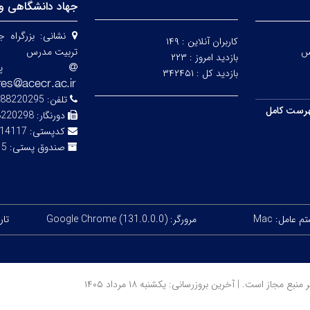
جهاد دانشگاهی و
نشانی:
بزرگراه 
کاربران آنلاین :
۱۴۹
س
تربیت مدرس
بازدید امروز :
۲۲۳
پ
بازدید کل :
۳۴۲۴۵۱
تلفن:
88220295-7
رست کامل
دورنگار:
8220298
کدپستی:
14117-13116
صندوق پستی:
343
 عامل: Mac
مرورگر: Google Chrome (131.0.0.0)
تاریخ
ز است. | آخرین بروزرسانی: یکشنبه ۱۸ مرداد ۱۴۰۵