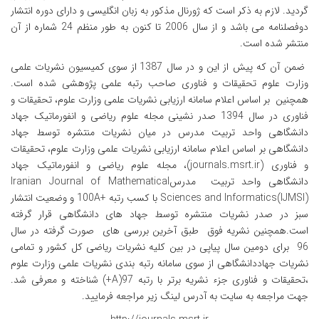
گردید. لازم به ذکر است که ژورنال مذکور به زبان انگلیسی و دارای دوره انتشار
دوفصلنامه می باشد و از سال 2006 تا کنون به طور منظم 24 شماره از آن
منتشر شده است.
ضمن آن که پیش از این و در سال 1387 از سوی کمیسیون نشریات علمی
وزارت علوم تحقیقات و فناوری صاحب رتبه علمی پژوهشی شده است.
همچنین بر اساس اعلام سامانه ارزیابی نشریات علمی وزارت علوم، تحقیقات و
فناوری در سال 1394 صدر نشینی مجله علوم ریاضی و انفورماتیک جهاد
دانشگاهی واحد تربیت مدرس در میان نشریات منتشره توسط جهاد
دانشگاهی بر اساس اعلام سامانه ارزیابی نشریات علمی وزارت علوم، تحقیقات
و فناوری (
journals.msrt.ir
)، مجله علوم ریاضی و انفورماتیک جهاد
دانشگاهی واحد تربیت مدرس
Iranian Journal of Mathematical
Sciences and Informatics(IJMSI)
با کسب رتبه
100A+
و وضعیت انتشار
سبز در صدر نشریات منتشره توسط جهاد های دانشگاهی قرار گرفته
است.همچنین نشریه فوق طبق آخرین بررسی های صورت گرفته در سال
96 برای دومین سال پیاپی در بین کلیه نشریات ریاضی کل کشور و تمامی
نشریات جهاددانشگاهی از سوی سامانه رتبه بندی نشریات علمی وزارت علوم
،تحقیقات و فناوری جزء نشریه برتر با رتبه
(+A)97
شناخته و معرفی شد.
جهت مراجعه به سایت به آدرس لینگ زیر مراجعه فرمایید.