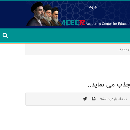
ورود
نماید..
جذب می نماید..
تعداد بازدید:۹۵۰