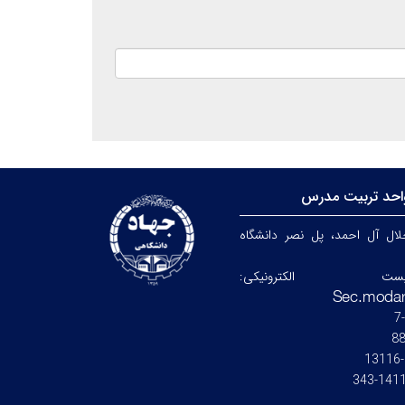
احد تربیت مدرس
جلال آل احمد، پل نصر دانشگاه
ست الکترونیکی:
8
14115-