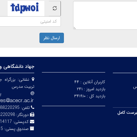
ارسال نظر
جهاد دانشگاهی و
نشانی:
بزرگراه 
کاربران آنلاین :
۴۴
س
تربیت مدرس
بازدید امروز :
۲۴۱
پ
بازدید کل :
۳۴۱۹۱۰
تلفن:
88220295-7
رست کامل
دورنگار:
8220298
کدپستی:
14117-13116
صندوق پستی:
343