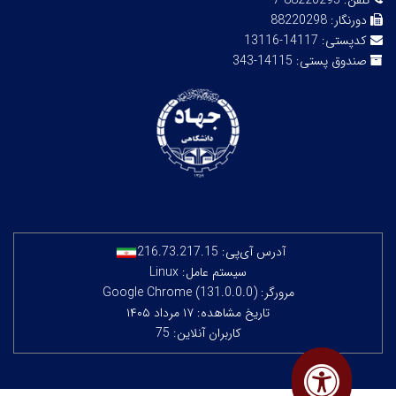
تلفن:
88220295-7
دورنگار:
88220298
کدپستی:
14117-13116
صندوق پستی:
14115-343
آدرس آی‌پی:
216.73.217.15
سیستم عامل: Linux
مرورگر: Google Chrome (131.0.0.0)
تاریخ مشاهده: ۱۷ مرداد ۱۴۰۵
کاربران آنلاین: 75