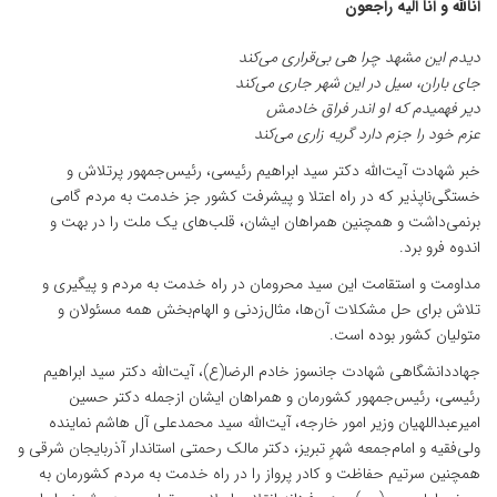
انالله و انا الیه راجعون
دیدم این مشهد چرا هی‌ بی‌قراری می‌کند
جای باران، سیل در این شهر جاری می‌کند
‌دیر فهمیدم که او اندر فراق خادمش
عزم خود را جزم دارد گریه زاری می‌کند
خبر شهادت آیت‌الله دکتر سید ابراهیم رئیسی، رئیس‌جمهور پرتلاش و
خستگی‌ناپذیر که در راه اعتلا و پیشرفت کشور جز خدمت به مردم گامی
برنمی‌داشت و همچنین همراهان ایشان، قلب‌های‌ یک ملت را در بهت و
اندوه فرو برد.
مداومت‌ و استقامت این سید محرومان در راه خدمت به مردم و پیگیری و
تلاش برای حل مشکلات آن‌ها، مثال‌زدنی‌ و الهام‌بخش‌ همه مسئولان و
متولیان کشور بوده است.
جهاددانشگاهی شهادت جانسوز خادم الرضا(ع)، آیت‌الله دکتر سید ابراهیم
رئیسی، رئیس‌جمهور کشورمان و همراهان ایشان ازجمله دکتر حسین
امیرعبداللهیان وزیر امور خارجه، آیت‌الله سید محمدعلی آل هاشم نماینده
ولی‌فقیه و امام‌جمعه شهرِ تبریز، دکتر مالک رحمتی استاندار آذربایجان شرقی و
همچنین سرتیم حفاظت و کادر پرواز را در راه خدمت به مردم کشورمان به