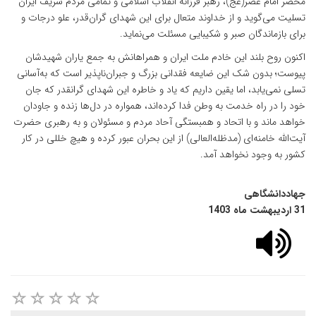
محضر امام عصر(عج)، رهبر فرزانه انقلاب اسلامی و تمامی مردم شریف ایران
تسلیت می‌گوید و از خداوند متعال برای این شهدای گران‌قدر، علو درجات و
برای بازماندگان صبر و شکیبایی مسئلت می‌نماید.
اکنون ‌روح بلند این خادم ملت ایران و همراهانش به جمع یاران شهیدشان
پیوست؛ بدون شک این ضایعه فقدانی بزرگ و جبران‌ناپذیر‌ است که به‌آسانی
تسلی نمی‌یابد‌، اما یقین داریم که یاد و خاطره این شهدای گرانقدر که جان
خود را در راه خدمت به وطن فدا کرده‌اند، همواره در دل‌ها زنده و جاودان
خواهد ماند و با اتحاد و همبستگی آحاد مردم و مسئولان و به رهبری حضرت
آیت‌الله خامنه‌ای (مدظله‌العالی) از این بحران عبور کرده و هیچ خللی در کار
کشور به وجود نخواهد آمد.
جهاددانشگاهی
31 اردیبهشت ماه 1403