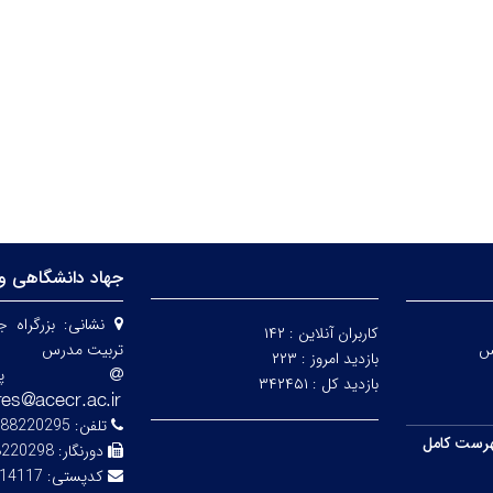
جهاد دانشگاهی و
نشانی:
بزرگراه 
کاربران آنلاین :
۱۴۲
س
تربیت مدرس
بازدید امروز :
۲۲۳
پ
بازدید کل :
۳۴۲۴۵۱
تلفن:
88220295-7
رست کامل
دورنگار:
8220298
کدپستی:
14117-13116