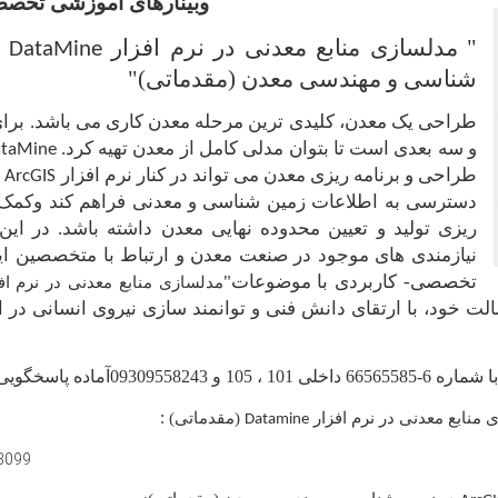
وبینارهای آموزشی تخصص
" مدلسازی منابع معدنی در نرم افزار
(
DataMine
شناسی و مهندسی معدن (مقدماتی)"
طراحی یک معدن، کلیدی ترین مرحله معدن کاری می باشد. برای 
و سه بعدی است تا بتوان مدلی کامل از معدن تهیه کرد.
taMine
طراحی و برنامه ریزی معدن می تواند در کنار نرم افزار
ب
ArcGIS
دسترسی به اطلاعات زمین شناسی و معدنی فراهم کند وکمک ش
ریزی تولید و تعیین محدوده نهایی معدن داشته باشد. در ای
نیازمندی های موجود در صنعت معدن و ارتباط با متخصصین این 
تخصصی- کاربردی با موضوعات"
مدلسازی منابع معدنی در نرم اف
رسالت خود، با ارتقای دانش فنی و توانمند سازی نیروی انسانی 
گویی خواهند بود .
 منابع معدنی در نرم افزار
(مقدماتی)
:
Datamine
13099