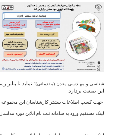
نماید تا بنابر 
شناسی و مهندسی معدن (مقدماتی)"
این صنعت بردارد.
جهت کسب اطلاعات بیشتر کارشناسان این مجموعه با شماره 6-66565585 داخلی 101 ، 105 و 09309558243آماده پاسخ
لینک مستقیم ورود به سامانه ثبت نام آنلاین دوره
مدلسازی