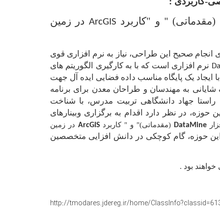
ی-کاربردی :
مقدماتی)
و "کاربرد
در زمین
ArcGIS
"
انجام صحیح این طراحی، نیاز به نرم افزاری قوی
نرم افزاری است که با به کارگیری الگوریتم های
Da
ا ایجاد یک پایگاه مناسب داده فضایی ایده آل جهت
ایانی به مهندسان و طراحان معدن برای برنامه
ن راستا جهاد دانشگاهی تربیت مدرس، با شناخت
حوزه، در نظر دارد اقدام به برگزاری وبینارهای
زار
(مقدماتی)" و " کاربرد
در زمین
ArcGIS
DataMine
در این حوزه، گام کوچکی در دانش افزایی متخصصین
http://tmodares.jdereg.ir/home/ClassInfo?classid=6