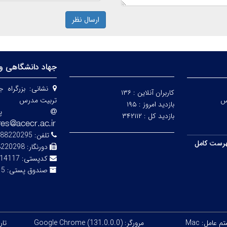
ارسال نظر
جهاد دانشگاهی و
نشانی:
بزرگراه 
کاربران آنلاین :
۱۳۶
س
تربیت مدرس
بازدید امروز :
۱۹۵
پ
بازدید کل :
۳۴۲۱۱۲
تلفن:
88220295-7
رست کامل
دورنگار:
8220298
کدپستی:
14117-13116
صندوق پستی:
343
 عامل: Mac
مرورگر: Google Chrome (131.0.0.0)
تاریخ