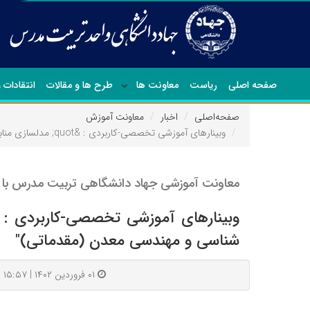
صفحه اصلی
ریاست
معاونت ها
طرح ها و مقالات
انتقادات 
صفحه‌اصلی
اخبار
معاونت آموزش
وبینارهای آموزشی تخصصی-کاربردی : &quot; مدلسازی منابع معدنی در نرم افزار DataMine (مقدماتی) &quot; و &quot;کاربرد ArcGIS در زمین شناسی و مهندسی معدن (مقدماتی)&quot;
معاونت آموزشی جهاد دانشگاهی تربیت مدرس با هم
شناسی و مهندسی معدن (مقدماتی)"
۰۱ فروردین ۱۴۰۲ | ۱۵:۵۷