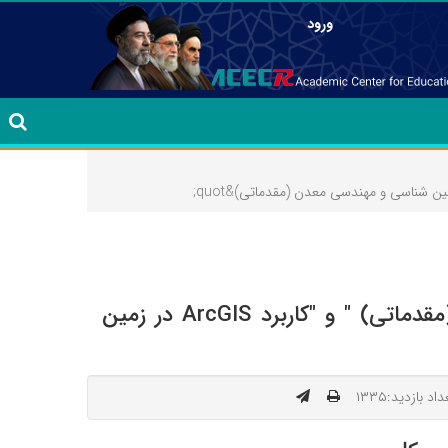
ورود
وبینارهای آموزشی تخصصی-کاربردی : " مدلسازی منابع معدنی در نرم افزار DataMine (مقدماتی) " و "کاربرد ArcGIS در زمین
اد بازدید:۱۳۳۵