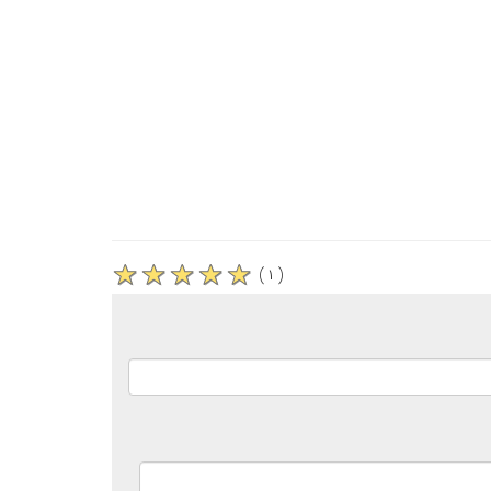
( ۱ )