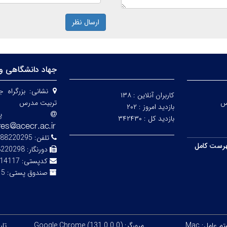
ارسال نظر
جهاد دانشگاهی و
نشانی:
بزرگراه 
کاربران آنلاین :
۱۳۸
س
تربیت مدرس
بازدید امروز :
۲۰۲
پ
بازدید کل :
۳۴۲۴۳۰
تلفن:
88220295-7
رست کامل
دورنگار:
8220298
کدپستی:
14117-13116
صندوق پستی:
343
 عامل: Mac
مرورگر: Google Chrome (131.0.0.0)
تاریخ