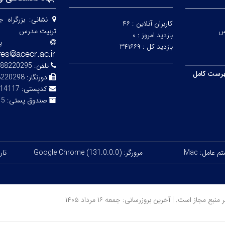
نشانی:
بزرگراه 
کاربران آنلاین :
۴۶
س
تربیت مدرس
بازدید امروز :
۰
پ
بازدید کل :
۳۴۱۶۶۹
تلفن:
88220295-7
رست کامل
دورنگار:
8220298
کدپستی:
14117-13116
صندوق پستی:
343
 عامل: Mac
مرورگر: Google Chrome (131.0.0.0)
تاری
ز است. | آخرین بروزرسانی: جمعه ۱۶ مرداد ۱۴۰۵