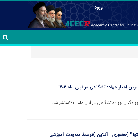
ورود
وا " (حضوری . آنلاین )توسط معاونت آموزشی