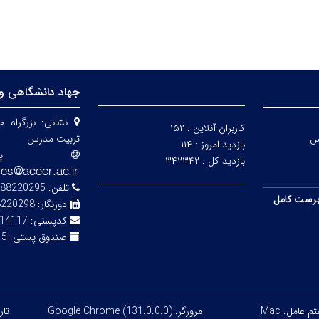
جهاد دانشگاهی و
نشانی:
بزرگراه 
کاربران آنلاین :
۱۵۲
س
تربیت مدرس
بازدید امروز :
۱۱۴
پ
بازدید کل :
۳۴۲۳۴۲
تلفن:
88220295-7
رست کامل
دورنگار:
8220298
کدپستی:
14117-13116
صندوق پستی:
343
 عامل: Mac
مرورگر: Google Chrome (131.0.0.0)
تاریخ