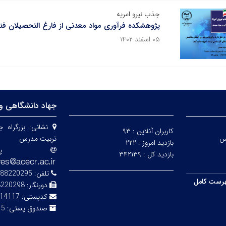
جذب نیرو امریه
پژوهشکده فرآوری مواد معدنی از فارغ التحصیلان ف
۰۵ اسفند ۱۴۰۲
جهاد دانشگاهی و
نشانی:
بزرگراه 
کاربران آنلاین :
۹۳
س
تربیت مدرس
بازدید امروز :
۲۲۲
پ
بازدید کل :
۳۴۲۱۳۹
تلفن:
88220295-7
رست کامل
دورنگار:
8220298
کدپستی:
14117-13116
صندوق پستی:
343